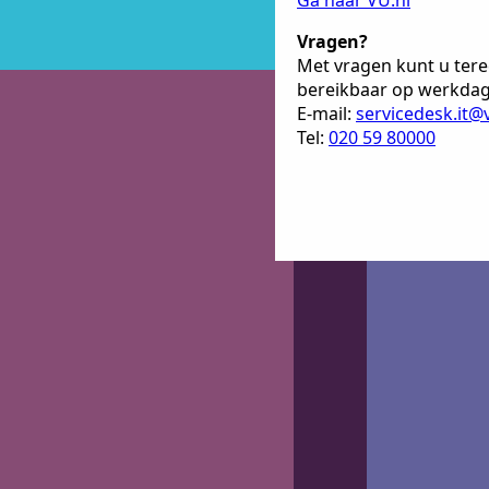
Ga naar VU.nl
Vragen?
Met vragen kunt u terec
bereikbaar op werkdage
E-mail:
servicedesk.it@
Tel:
020 59 80000