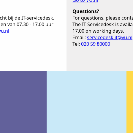
Go to VU.nl
Questions?
ht bij de IT-servicedesk,
For questions, please conta
n van 07.30 - 17.00 uur
The IT Servicedesk is avail
vu.nl
17.00 on working days.
Email:
servicedesk.it@vu.nl
Tel:
020 59 80000