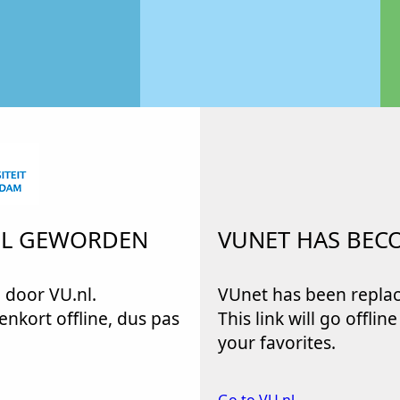
.NL GEWORDEN
VUNET HAS BEC
 door VU.nl.
VUnet has been replac
enkort offline, dus pas
This link will go offlin
your favorites.