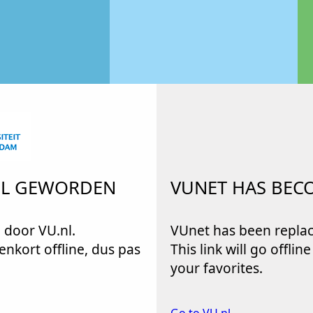
.NL GEWORDEN
VUNET HAS BEC
 door VU.nl.
VUnet has been replac
enkort offline, dus pas
This link will go offlin
your favorites.