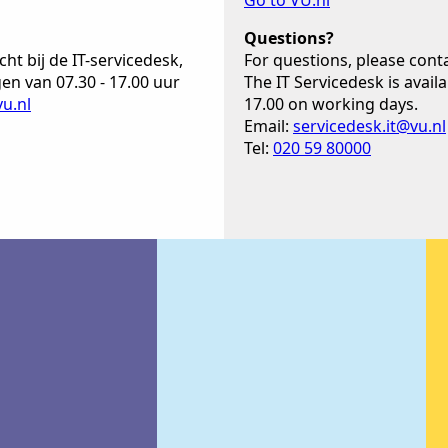
Go to VU.nl
Questions?
ht bij de IT-servicedesk,
For questions, please conta
n van 07.30 - 17.00 uur
The IT Servicedesk is avail
vu.nl
17.00 on working days.
Email:
servicedesk.it@vu.nl
Tel:
020 59 80000