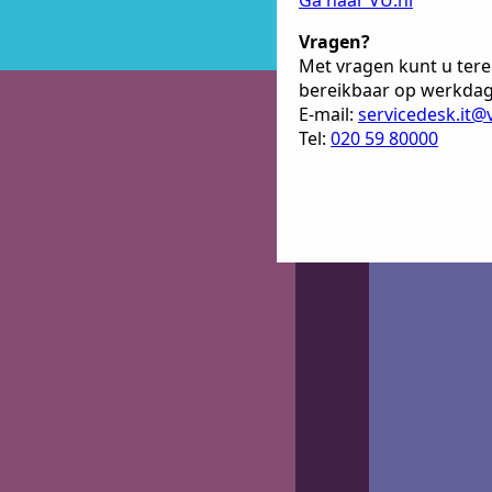
Ga naar VU.nl
Vragen?
Met vragen kunt u terec
bereikbaar op werkdage
E-mail:
servicedesk.it@
Tel:
020 59 80000